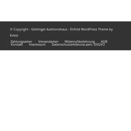
© Copyright -
Göttinger Auktionshaus
-
Enfold WordPress Theme by
Kriesi
Zahlungsarten
Versandarten
Widerrufsbelehrung
AGB
Kontakt
Impressum
Datenschutzerklärung gem. DSGVO