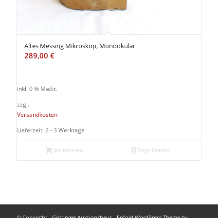
Altes Messing Mikroskop, Monookular
289,00
€
inkl. 0 % MwSt.
zzgl.
Versandkosten
Lieferzeit: 2 - 3 Werktage
Weiterlesen
Zeige Details
© Copyright -
Göttinger Auktionshaus
-
Enfold WordPress Theme by