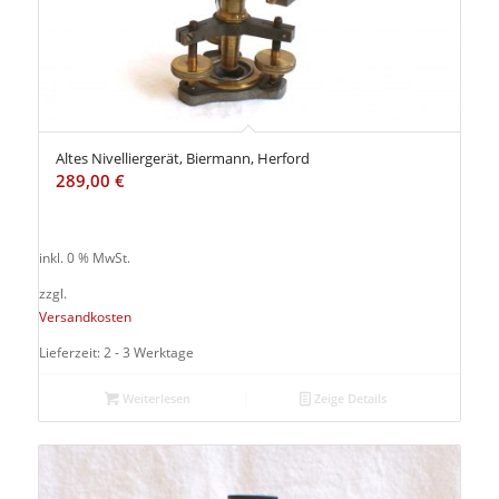
zu
sortieren
Altes Nivelliergerät, Biermann, Herford
289,00
€
inkl. 0 % MwSt.
zzgl.
Versandkosten
Lieferzeit: 2 - 3 Werktage
Weiterlesen
Zeige Details