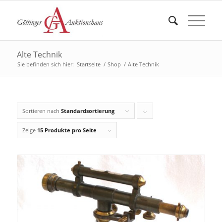
Alte Technik
Sie befinden sich hier:
Startseite
/
Shop
/
Alte Technik
Sortieren nach
Standardsortierung
Klicken
Sie
Zeige
15 Produkte pro Seite
um
die
Produkte
in
absteigender
Reihenfolge