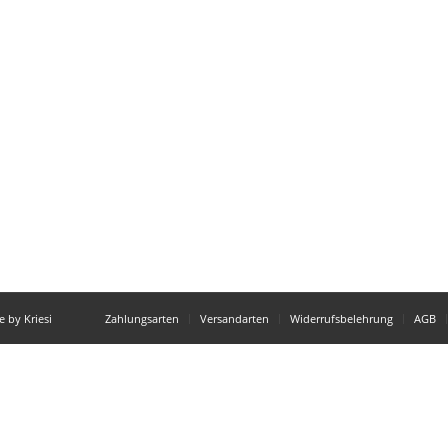
 by Kriesi
Zahlungsarten
Versandarten
Widerrufsbelehrung
AGB