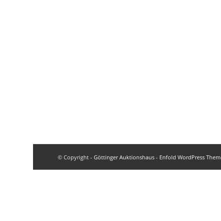
© Copyright -
Göttinger Auktionshaus
-
Enfold WordPress Theme