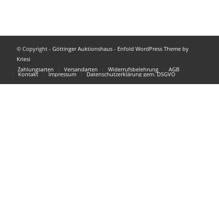
© Copyright -
Göttinger Auktionshaus
-
Enfold WordPress Theme by
Kriesi
Zahlungsarten
Versandarten
Widerrufsbelehrung
AGB
Kontakt
Impressum
Datenschutzerklärung gem. DSGVO