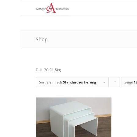
Shop
DHL 20-31,5kg
Sortieren nach
Standardsortierung
Zeige
Klic
1
Sie
um
die
Produkte
in