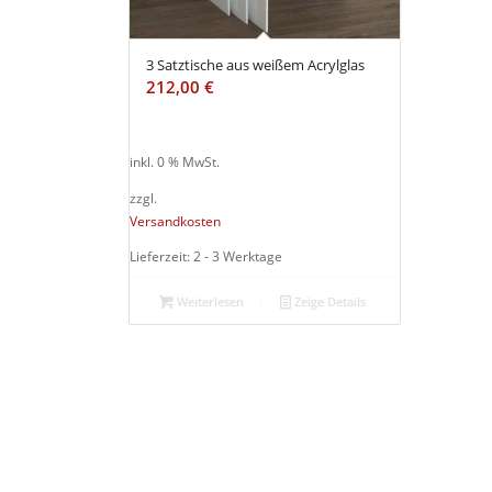
aufsteigender
Reihenfolge
3 Satztische aus weißem Acrylglas
zu
212,00
€
sortieren
inkl. 0 % MwSt.
zzgl.
Versandkosten
Lieferzeit: 2 - 3 Werktage
Weiterlesen
Zeige Details