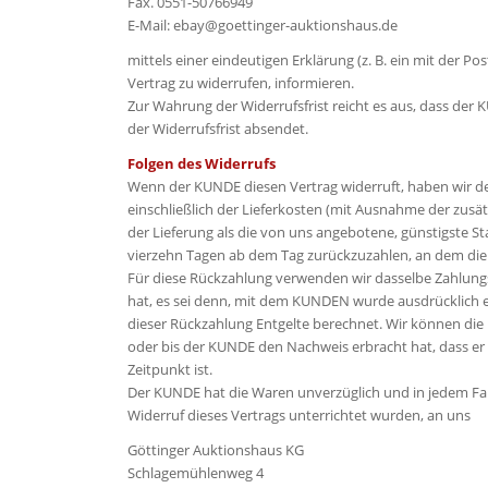
Fax. 0551-50766949
E-Mail: ebay@goettinger-auktionshaus.de
mittels einer eindeutigen Erklärung (z. B. ein mit der Po
Vertrag zu widerrufen, informieren.
Zur Wahrung der Widerrufsfrist reicht es aus, dass der
der Widerrufsfrist absendet.
Folgen des Widerrufs
Wenn der KUNDE diesen Vertrag widerruft, haben wir d
einschließlich der Lieferkosten (mit Ausnahme der zusä
der Lieferung als die von uns angebotene, günstigste S
vierzehn Tagen ab dem Tag zurückzuzahlen, an dem die M
Für diese Rückzahlung verwenden wir dasselbe Zahlungs
hat, es sei denn, mit dem KUNDEN wurde ausdrücklich
dieser Rückzahlung Entgelte berechnet. Wir können die
oder bis der KUNDE den Nachweis erbracht hat, dass er
Zeitpunkt ist.
Der KUNDE hat die Waren unverzüglich und in jedem Fa
Widerruf dieses Vertrags unterrichtet wurden, an uns
Göttinger Auktionshaus KG
Schlagemühlenweg 4