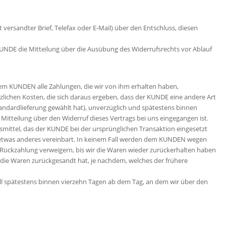
st versandter Brief, Telefax oder E-Mail) über den Entschluss, diesen
 KUNDE die Mitteilung über die Ausübung des Widerrufsrechts vor Ablauf
em KUNDEN alle Zahlungen, die wir von ihm erhalten haben,
tzlichen Kosten, die sich daraus ergeben, dass der KUNDE eine andere Art
tandardlieferung gewählt hat), unverzüglich und spätestens binnen
itteilung über den Widerruf dieses Vertrags bei uns eingegangen ist.
mittel, das der KUNDE bei der ursprünglichen Transaktion eingesetzt
 etwas anderes vereinbart. In keinem Fall werden dem KUNDEN wegen
 Rückzahlung verweigern, bis wir die Waren wieder zurückerhalten haben
 die Waren zurückgesandt hat, je nachdem, welches der frühere
ll spätestens binnen vierzehn Tagen ab dem Tag, an dem wir über den