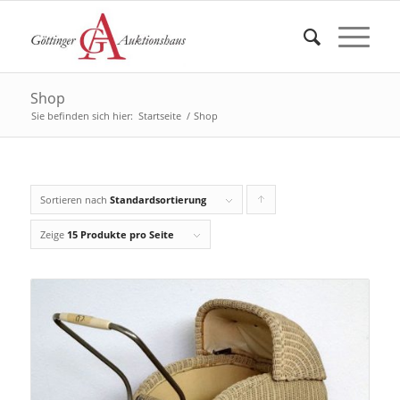
Shop
Sie befinden sich hier:
Startseite
/
Shop
Sortieren nach
Standardsortierung
Klicken
Sie
Zeige
15 Produkte pro Seite
um
die
Produkte
in
aufsteigender
Reihenfolge