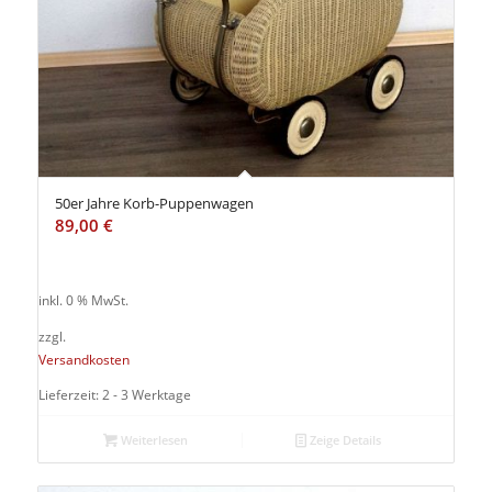
zu
sortieren
50er Jahre Korb-Puppenwagen
89,00
€
inkl. 0 % MwSt.
zzgl.
Versandkosten
Lieferzeit: 2 - 3 Werktage
Weiterlesen
Zeige Details