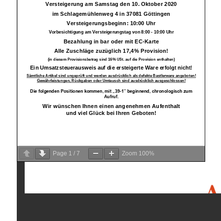
Page
1
/
7
Zoom
100%