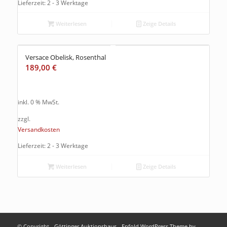
Lieferzeit: 2 - 3 Werktage
Weiterlesen
Zeige Details
Versace Obelisk, Rosenthal
189,00
€
inkl. 0 % MwSt.
zzgl.
Versandkosten
Lieferzeit: 2 - 3 Werktage
Weiterlesen
Zeige Details
© Copyright -
Göttinger Auktionshaus
-
Enfold WordPress Theme by