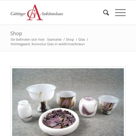
Shop
Sie befinden sich hier:
Startseite
/
Shop
/
Glas
/
Holmegaard, Konvolut Glas in weiß/rose/braun