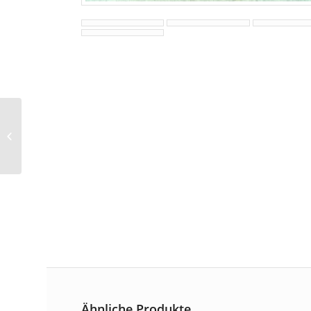
Puppe mit Schildkröt-
Brustblattkopf
Ähnliche Produkte