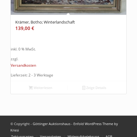
Krämer, Botho; Winterlandschaft
139,00
€
inkl. 0 % MwSt.
zzgl.
Versandkosten
Lieferzeit: 2 - 3 Werktage
Weiterlesen
Zeige Details
© Copyright -
Göttinger Auktionshaus
-
Enfold WordPress Theme by
Kriesi
Zahlungsarten
Versandarten
Widerrufsbelehrung
AGB