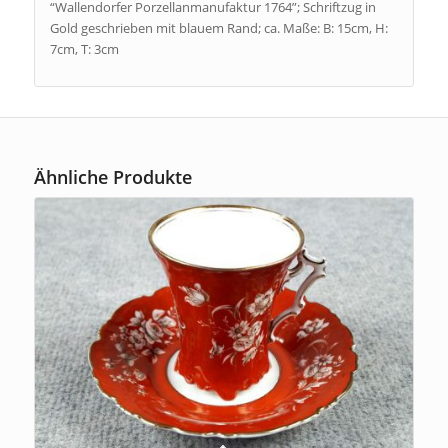
“Wallendorfer Porzellanmanufaktur 1764”; Schriftzug in
Gold geschrieben mit blauem Rand; ca. Maße: B: 15cm, H:
7cm, T: 3cm
Ähnliche Produkte