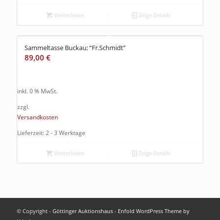
Weiterlesen
Zeige Details
Sammeltasse Buckau; “Fr.Schmidt”
89,00
€
inkl. 0 % MwSt.
zzgl.
Versandkosten
Lieferzeit: 2 - 3 Werktage
Weiterlesen
Zeige Details
© Copyright -
Göttinger Auktionshaus
-
Enfold WordPress Theme by