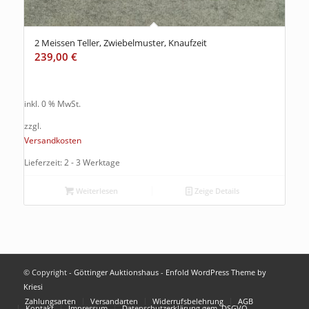
2 Meissen Teller, Zwiebelmuster, Knaufzeit
239,00
€
inkl. 0 % MwSt.
zzgl.
Versandkosten
Lieferzeit: 2 - 3 Werktage
Weiterlesen
Zeige Details
© Copyright -
Göttinger Auktionshaus
-
Enfold WordPress Theme by
Kriesi
Zahlungsarten
Versandarten
Widerrufsbelehrung
AGB
Kontakt
Impressum
Datenschutzerklärung gem. DSGVO